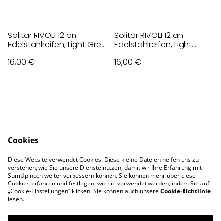
Solitär RIVOLI 12 an
Solitär RIVOLI 12 an
Edelstahlreifen, Light Grey
Edelstahlreifen, Light
Delite Creme
Peach
16,00 €
16,00 €
Cookies
Contact Us
Legal Terms
Diese Website verwendet Cookies. Diese kleine Dateien helfen uns zu
Privacy Policy
Cookie Policy
verstehen, wie Sie unsere Dienste nutzen, damit wir Ihre Erfahrung mit
Impressum
SumUp noch weiter verbessern können. Sie können mehr über diese
Cookies erfahren und festlegen, wie sie verwendet werden, indem Sie auf
„Cookie-Einstellungen” klicken. Sie können auch unsere
Cookie-Richtlinie
lesen.