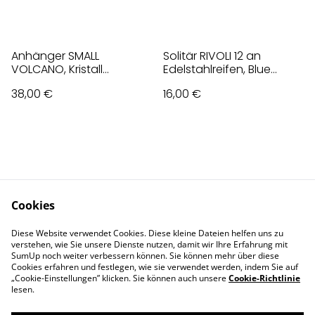
Anhänger SMALL
Solitär RIVOLI 12 an
VOLCANO, Kristall
Edelstahlreifen, Blue
designed by Jean Paul
Zirkon, kräftiges Türkis
38,00 €
16,00 €
Gaultier
Cookies
Contact Us
Legal Terms
Diese Website verwendet Cookies. Diese kleine Dateien helfen uns zu
Privacy Policy
Cookie Policy
verstehen, wie Sie unsere Dienste nutzen, damit wir Ihre Erfahrung mit
Impressum
SumUp noch weiter verbessern können. Sie können mehr über diese
Cookies erfahren und festlegen, wie sie verwendet werden, indem Sie auf
„Cookie-Einstellungen” klicken. Sie können auch unsere
Cookie-Richtlinie
lesen.