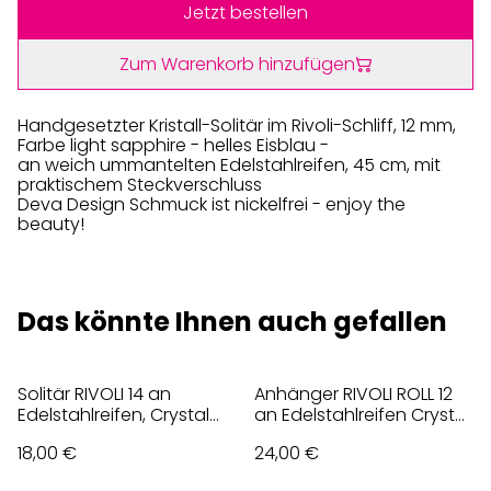
Jetzt bestellen
Zum Warenkorb hinzufügen
Handgesetzter Kristall-Solitär im Rivoli-Schliff, 12 mm,
Farbe light sapphire - helles Eisblau -
an weich ummantelten Edelstahlreifen, 45 cm, mit
praktischem Steckverschluss
Deva Design Schmuck ist nickelfrei - enjoy the
beauty!
Das könnte Ihnen auch gefallen
Solitär RIVOLI 14 an
Anhänger RIVOLI ROLL 12
Edelstahlreifen, Crystal
an Edelstahlreifen Crystal
ICE, Weiß
ICE, Weiß
18,00 €
24,00 €