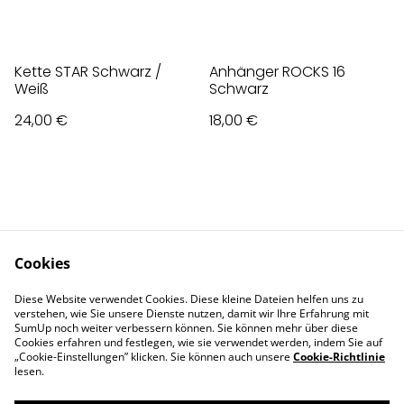
Kette STAR Schwarz /
Anhänger ROCKS 16
Weiß
Schwarz
24,00 €
18,00 €
Cookies
Contact Us
Legal Terms
Diese Website verwendet Cookies. Diese kleine Dateien helfen uns zu
Privacy Policy
Cookie Policy
verstehen, wie Sie unsere Dienste nutzen, damit wir Ihre Erfahrung mit
Impressum
SumUp noch weiter verbessern können. Sie können mehr über diese
Cookies erfahren und festlegen, wie sie verwendet werden, indem Sie auf
„Cookie-Einstellungen” klicken. Sie können auch unsere
Cookie-Richtlinie
lesen.