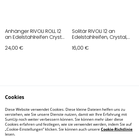
Anhänger RIVOLI ROLL 12
Solitär RIVOLI 12 an
an Edelstahlreifen Crystal,
Edelstahlreifen, Crystal,
Klar
klar
24,00 €
16,00 €
Cookies
Contact Us
Legal Terms
Diese Website verwendet Cookies. Diese kleine Dateien helfen uns zu
Privacy Policy
Cookie Policy
verstehen, wie Sie unsere Dienste nutzen, damit wir Ihre Erfahrung mit
Impressum
SumUp noch weiter verbessern können. Sie können mehr über diese
Cookies erfahren und festlegen, wie sie verwendet werden, indem Sie auf
„Cookie-Einstellungen” klicken. Sie können auch unsere
Cookie-Richtlinie
lesen.