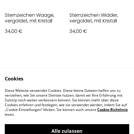
Sternzeichen Waage,
Sternzeichen Widder,
vergoldet, mit Kristall
vergoldet, mit Kristall
34,00 €
34,00 €
Cookies
Contact Us
Legal Terms
Diese Website verwendet Cookies. Diese kleine Dateien helfen uns zu
Privacy Policy
Cookie Policy
verstehen, wie Sie unsere Dienste nutzen, damit wir Ihre Erfahrung mit
Impressum
SumUp noch weiter verbessern können. Sie können mehr über diese
Cookies erfahren und festlegen, wie sie verwendet werden, indem Sie auf
„Cookie-Einstellungen” klicken. Sie können auch unsere
Cookie-Richtlinie
lesen.
Alle zulassen