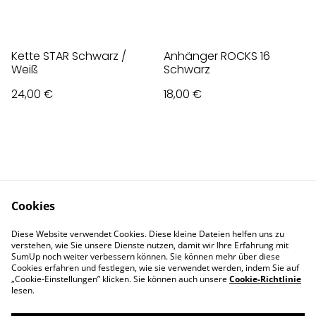
Kette STAR Schwarz /
Anhänger ROCKS 16
Weiß
Schwarz
24,00 €
18,00 €
Cookies
Contact Us
Legal Terms
Diese Website verwendet Cookies. Diese kleine Dateien helfen uns zu
Privacy Policy
Cookie Policy
verstehen, wie Sie unsere Dienste nutzen, damit wir Ihre Erfahrung mit
Impressum
SumUp noch weiter verbessern können. Sie können mehr über diese
Cookies erfahren und festlegen, wie sie verwendet werden, indem Sie auf
„Cookie-Einstellungen” klicken. Sie können auch unsere
Cookie-Richtlinie
lesen.