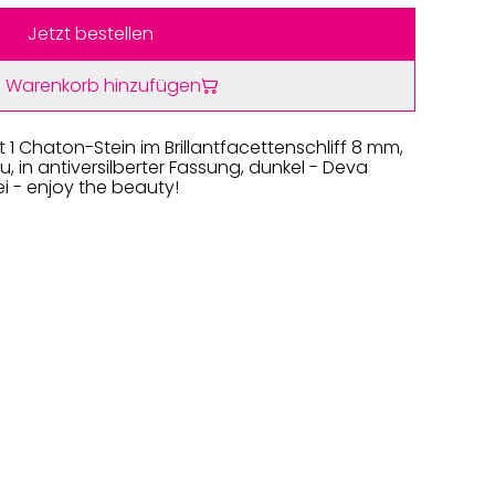
Jetzt bestellen
 Warenkorb hinzufügen
 1 Chaton-Stein im Brillantfacettenschliff 8 mm,
au, in antiversilberter Fassung, dunkel - Deva
ei - enjoy the beauty!