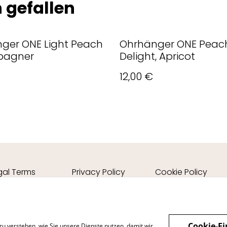
 gefallen
ger ONE Light Peach
Ohrhänger ONE Peac
agner
Delight, Apricot
12,00 €
gal Terms
Privacy Policy
Cookie Policy
Cookie-Ei
zu verstehen, wie Sie unsere Dienste nutzen, damit wir